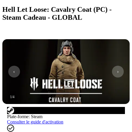
Hell Let Loose: Cavalry Coat (PC) -
Steam Cadeau - GLOBAL
1
/
4
Plate-forme
:
Steam
Consulter le guide d'activation