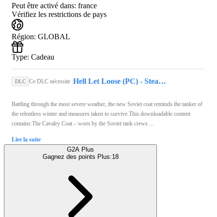
Peut être activé dans:
france
Vérifiez les restrictions de pays
Région
:
GLOBAL
Type
:
Cadeau
Hell Let Loose (PC) - Steam Key - GLOBAL
Ce DLC nécessite :
DLC
Battling through the most severe weather, the new Soviet coat reminds the tanker of
the relentless winter and measures taken to survive.This downloadable content
contains:The Cavalry Coat – worn by the Soviet tank crews ...
Lire la suite
G2A Plus
Gagnez des points Plus:
18