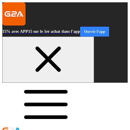
15% avec APP15 sur le 1er achat dans l’app
Ouvrir l’app