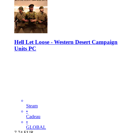
Hell Let Loose - Western Desert Campaign
Units PC
Steam
•
Cadeau
•
GLOBAL
7.74
EUR