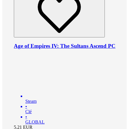
Age of Empires IV: The Sultans Ascend PC
Steam
•
Clé
•
GLOBAL
5.21
EUR