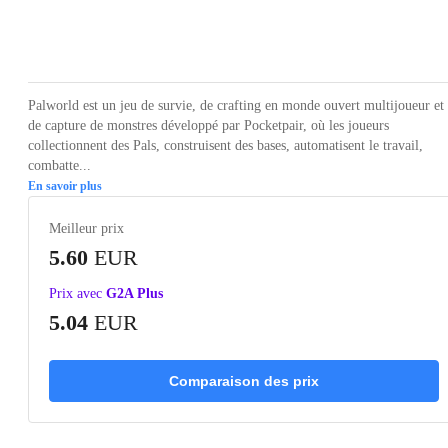
Loading...
Loading...
Loading...
Loading...
Loading
Palworld est un jeu de survie, de crafting en monde ouvert multijoueur et
de capture de monstres développé par Pocketpair, où les joueurs
collectionnent des Pals, construisent des bases, automatisent le travail,
combatte...
En savoir plus
Meilleur prix
5.60
EUR
Prix avec
G2A Plus
5.04
EUR
Comparaison des prix