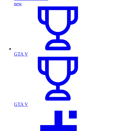
new
GTA V
GTA V