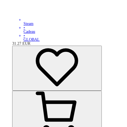
Steam
•
Cadeau
•
GLOBAL
31.27
EUR