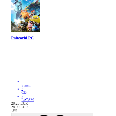
Palworld PC
Steam
•
Clé
•
LATAM
28.23
EUR
28.99
EUR
-
3
%