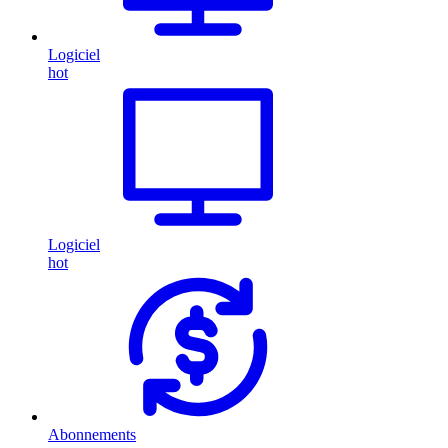
Logiciel
hot
Logiciel
hot
Abonnements