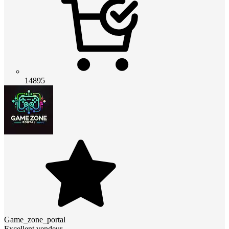
14895
Game_zone_portal
Excellent vendeur