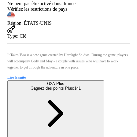
Ne peut pas être activé dans:
france
Vérifiez les restrictions de pays
Région
:
ÉTATS-UNIS
Type
:
Clé
It Takes Two is a new game created by Hazelight Studios. During the game, players
will accompany Cody and May - a couple with issues who will have to work
together to get through the adventure in one piece.
Lire la suite
G2A Plus
Gagnez des points Plus:
141