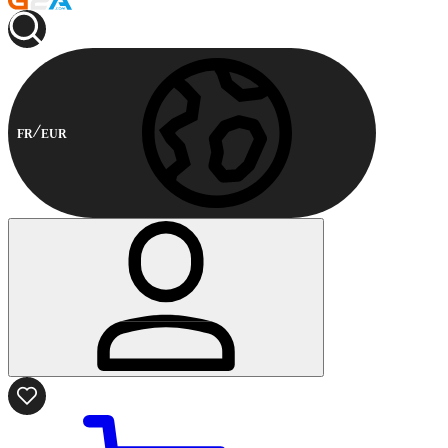
FR
EUR