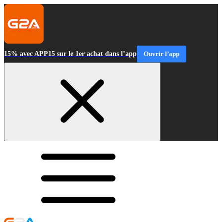
15% avec APP15 sur le 1er achat dans l’app
Ouvrir l’app