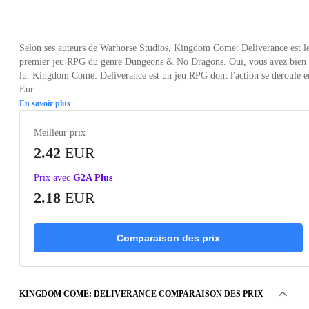
Loading...
Loading...
Loading...
Loading...
Loading
Selon ses auteurs de Warhorse Studios, Kingdom Come: Deliverance est l
premier jeu RPG du genre Dungeons & No Dragons. Oui, vous avez bien
lu. Kingdom Come: Deliverance est un jeu RPG dont l'action se déroule e
Eur...
En savoir plus
Meilleur prix
2.42
EUR
Prix avec
G2A Plus
2.18
EUR
Comparaison des prix
KINGDOM COME: DELIVERANCE COMPARAISON DES PRIX