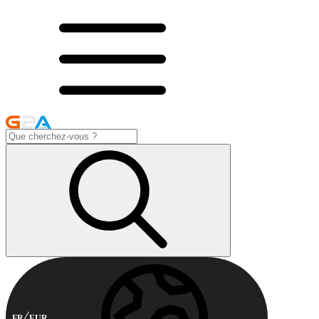
FR
EUR