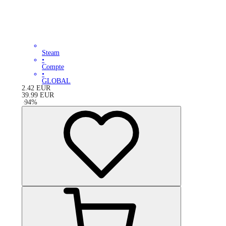
Steam
•
Compte
•
GLOBAL
2.42
EUR
39.99
EUR
-
94
%