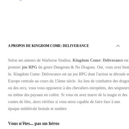
A PROPOS DE KINGDOM COME: DELIVERANCE
Xbox Live
•
Clé
Selon ses auteurs de Warhorse Studios,
Kingdom Come: Deliverance
est
•
EUROPE
premier
jeu RPG
du genre Dungeons & No Dragons. Oui, vous avez bie
8.24
EUR
lu. Kingdom Come: Deliverance est un jeu RPG dont l'action se déroule e
39.99
EUR
-
79
%
Europe centrale au cours du 15ème siècle. Au lieu de combattre des drago
ou des orcs, vous vous opposerez à des chevaliers européens, des seigneur
ou même des paysans en colère. Si vous en avez marre de la magie et des
contes de fées, alors vérifiez si vous serez capable de faire face à une
époque médiévale brutale et sombre.
Vous n'êtes... pas un héros