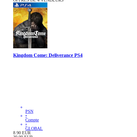
OFFRES DE 4 VENDEURS
Kingdom Come: Deliverance PS4
PSN
•
Compte
•
GLOBAL
8.90
EUR