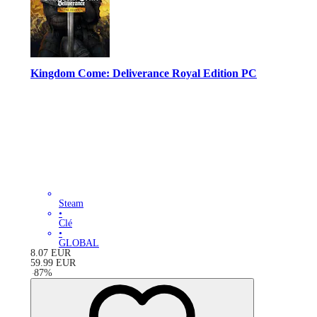
Kingdom Come: Deliverance Royal Edition PC
Steam
•
Clé
•
GLOBAL
8.07
EUR
59.99
EUR
-
87
%