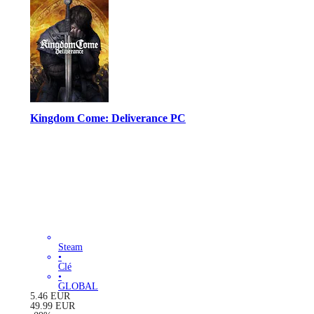
Kingdom Come: Deliverance PC
Steam
•
Clé
•
GLOBAL
5.46
EUR
49.99
EUR