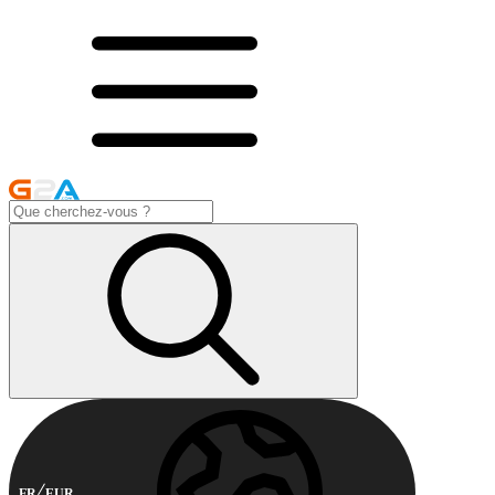
FR
EUR