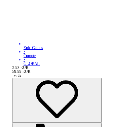
Epic Games
•
Compte
•
GLOBAL
3.92
EUR
59.99
EUR
-
93
%