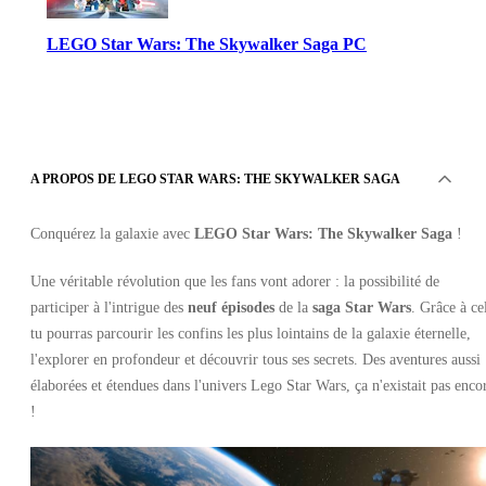
LEGO Star Wars: The Skywalker Saga PC
A PROPOS DE LEGO STAR WARS: THE SKYWALKER SAGA
Conquérez la galaxie avec
LEGO Star Wars: The Skywalker Saga
!
Steam
•
Clé
Une véritable révolution que les fans vont adorer : la possibilité de
•
EUROPE
participer à l'intrigue des
neuf épisodes
de la
saga Star Wars
. Grâce à ce
10.37
EUR
tu pourras parcourir les confins les plus lointains de la galaxie éternelle,
49.99
EUR
-
79
%
l'explorer en profondeur et découvrir tous ses secrets. Des aventures aussi
élaborées et étendues dans l'univers Lego Star Wars, ça n'existait pas enco
!