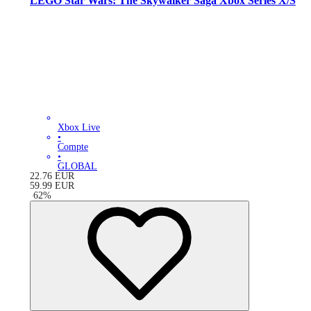
LEGO Star Wars: The Skywalker Saga Xbox Series X/S
Xbox Live
•
Compte
•
GLOBAL
22.76
EUR
59.99
EUR
-
62
%