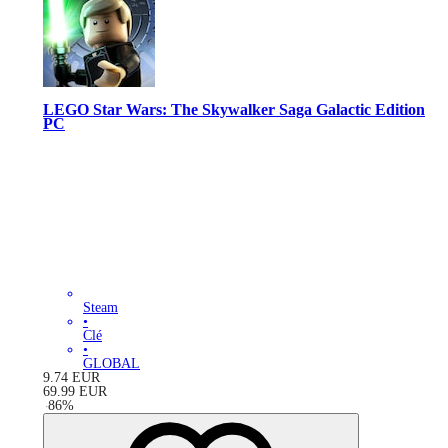
LEGO Star Wars: The Skywalker Saga Galactic Edition
PC
Steam
•
Clé
•
GLOBAL
9.74
EUR
69.99
EUR
-
86
%