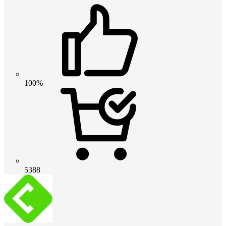
100%
5388