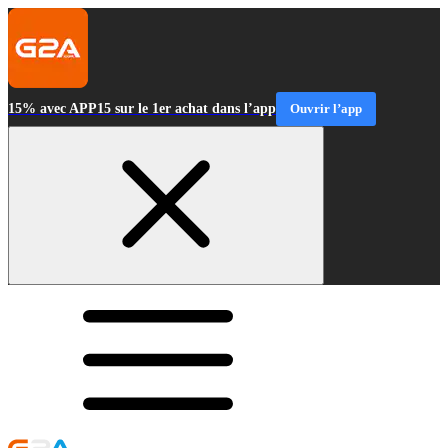
15% avec APP15 sur le 1er achat dans l’app
Ouvrir l’app