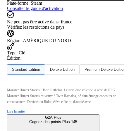
Plate-forme
:
Steam
Consulter le guide d'activation
Ne peut pas être activé dans:
france
Vérifiez les restrictions de pays
Région
:
AMÉRIQUE DU NORD
Type
:
Clé
Édition:
Standard Edition
Deluxe Edition
Premium Deluxe Edition
Monster Hunter Stories : Twin Rathalos. Le troisième volet de la série de RPG
Monster Hunter Stories est arrivé ! Twin Rathalos, né d'un étrange concours de
circonstances. Deviens un Rider, élève et lie-toi d'amitié avec ...
Lire la suite
G2A Plus
Gagnez des points Plus:
145