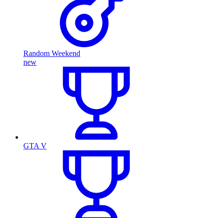
Random Weekend
new
GTA V