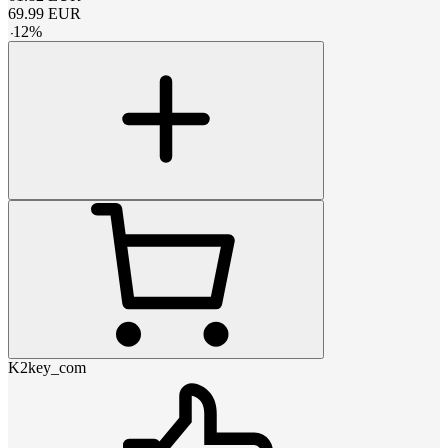
69.99
EUR
-
12
%
K2key_com