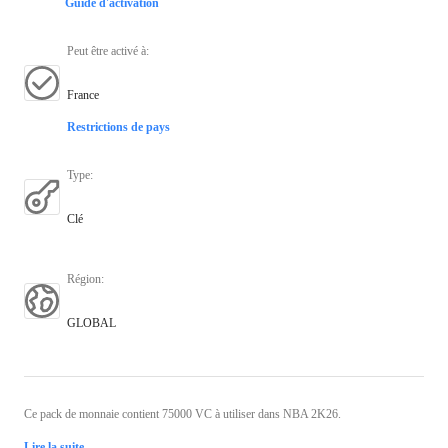
Guide d'activation
Peut être activé à
:
France
Restrictions de pays
Type
:
Clé
Région
:
GLOBAL
Ce pack de monnaie contient 75000 VC à utiliser dans NBA 2K26.
Lire la suite