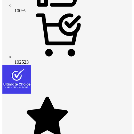
100%
102523