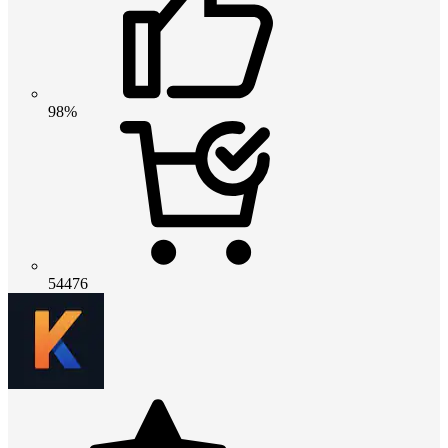
98%
54476