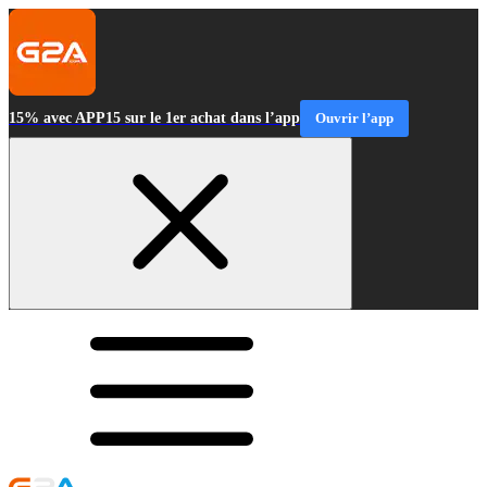
15% avec APP15 sur le 1er achat dans l’app
Ouvrir l’app