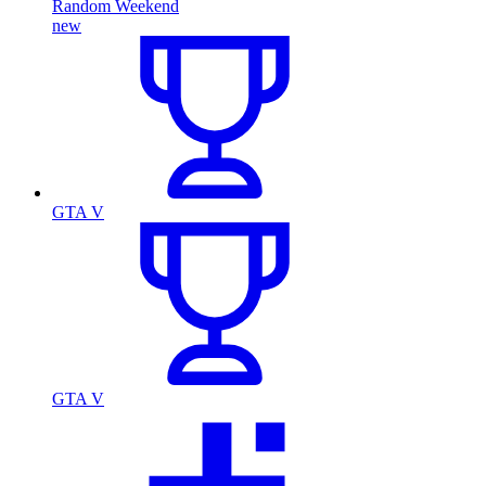
Random Weekend
new
GTA V
GTA V