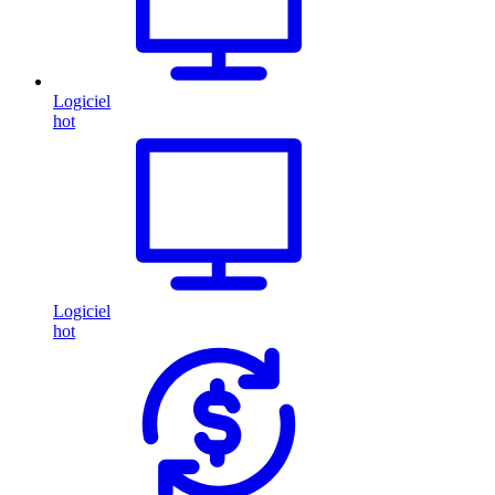
Logiciel
hot
Logiciel
hot