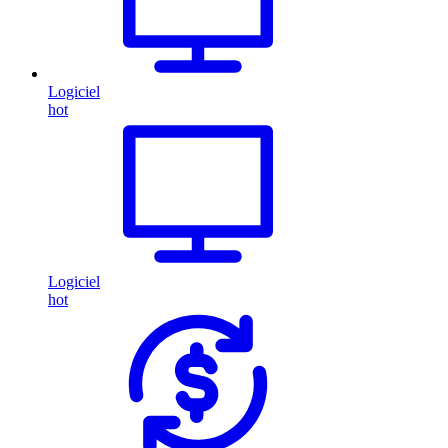
Logiciel
hot
Logiciel
hot