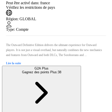
Peut être activé dans:
france
Vérifiez les restrictions de pays
Région
:
GLOBAL
Type
:
Compte
The Outward Definitive Edition delivers the ultimate experience for Outward
players. It is not just a visual overhaul, but naturally combines the new mechanics
and features from Outward and both DLCs, The Soroboreans and ...
Lire la suite
G2A Plus
Gagnez des points Plus:
38