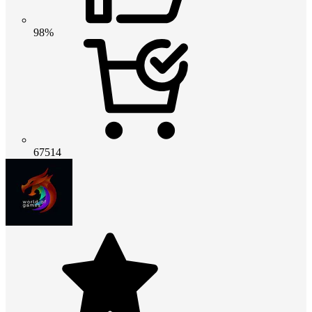
98%
67514