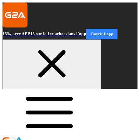
15% avec APP15 sur le 1er achat dans l’app
Ouvrir l’app