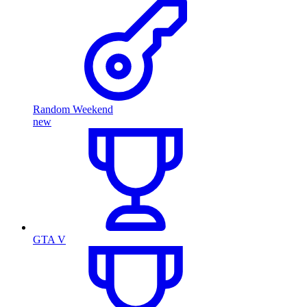
Random Weekend
new
GTA V