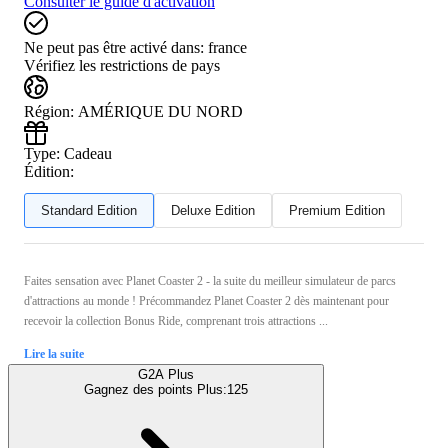
Consulter le guide d'activation
Ne peut pas être activé dans:
france
Vérifiez les restrictions de pays
Région
:
AMÉRIQUE DU NORD
Type
:
Cadeau
Édition:
Standard Edition
Deluxe Edition
Premium Edition
Faites sensation avec Planet Coaster 2 - la suite du meilleur simulateur de parcs
d'attractions au monde ! Précommandez Planet Coaster 2 dès maintenant pour
recevoir la collection Bonus Ride, comprenant trois attractions ...
Lire la suite
G2A Plus
Gagnez des points Plus:
125