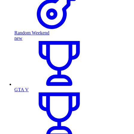
Random Weekend
new
GTA V