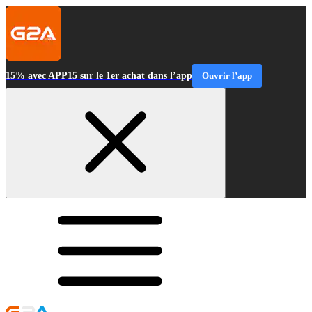
15% avec APP15 sur le 1er achat dans l’app
Ouvrir l’app