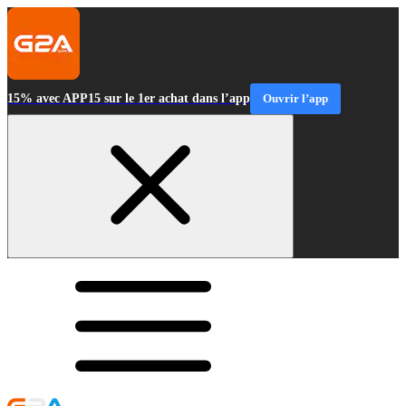
15% avec APP15 sur le 1er achat dans l’app
Ouvrir l’app