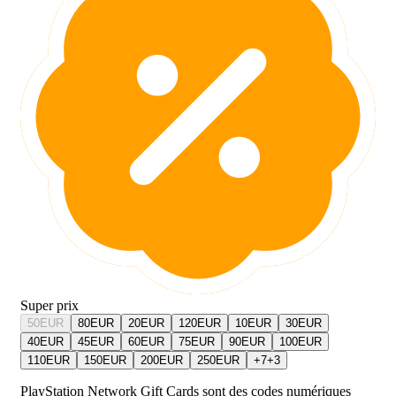
Super prix
50
EUR
80
EUR
20
EUR
120
EUR
10
EUR
30
EUR
40
EUR
45
EUR
60
EUR
75
EUR
90
EUR
100
EUR
110
EUR
150
EUR
200
EUR
250
EUR
+
7
+
3
PlayStation Network Gift Cards sont des codes numériques