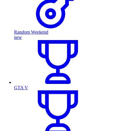
Random Weekend
new
GTA V