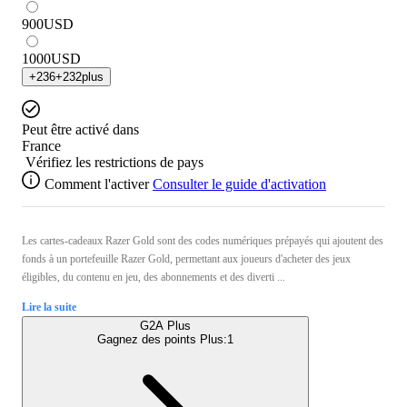
900
USD
1000
USD
+
236
+
232
plus
Peut être activé dans
France
Vérifiez les restrictions de pays
Comment l'activer
Consulter le guide d'activation
Les cartes-cadeaux Razer Gold sont des codes numériques prépayés qui ajoutent des
fonds à un portefeuille Razer Gold, permettant aux joueurs d'acheter des jeux
éligibles, du contenu en jeu, des abonnements et des diverti ...
Lire la suite
G2A Plus
Gagnez des points Plus:
1