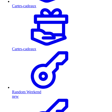
Cartes-cadeaux
Cartes-cadeaux
Random Weekend
new