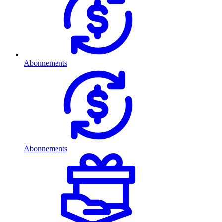
Abonnements
Abonnements