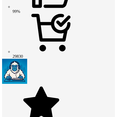
99%
29830