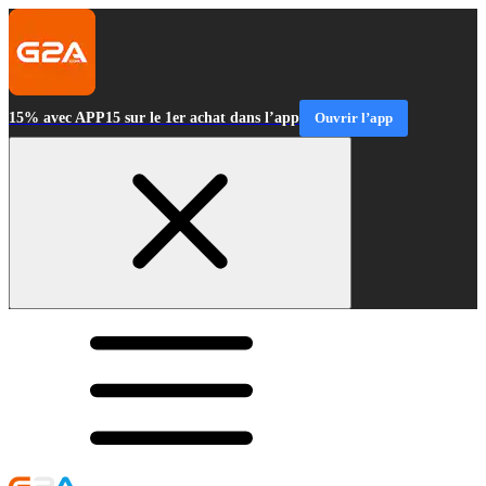
15% avec APP15 sur le 1er achat dans l’app
Ouvrir l’app