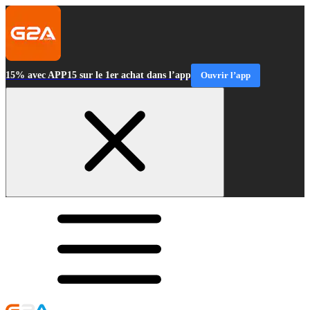
15% avec APP15 sur le 1er achat dans l’app
Ouvrir l’app