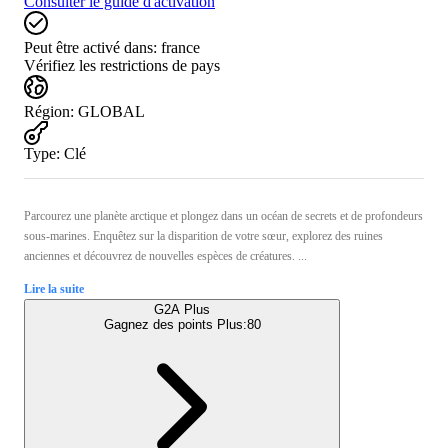
Consulter le guide d'activation
Peut être activé dans:
france
Vérifiez les restrictions de pays
Région
:
GLOBAL
Type
:
Clé
Parcourez une planète arctique et plongez dans un océan de secrets et de profondeurs
sous-marines. Enquêtez sur la disparition de votre sœur, explorez des ruines
anciennes et découvrez de nouvelles espèces de créatures. ...
Lire la suite
G2A Plus
Gagnez des points Plus:
80