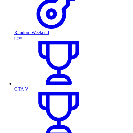
Random Weekend
new
GTA V