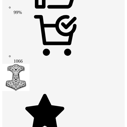
99%
1066