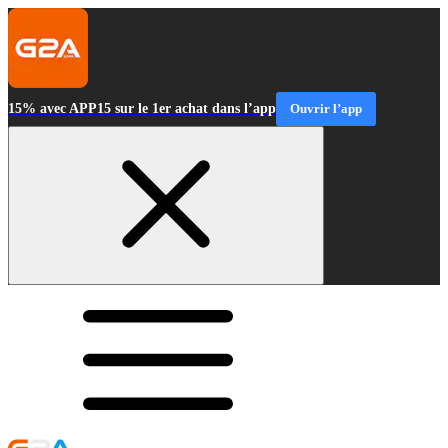
15% avec APP15 sur le 1er achat dans l’app
Ouvrir l’app