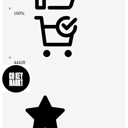
100%
44428