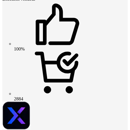
100%
2884