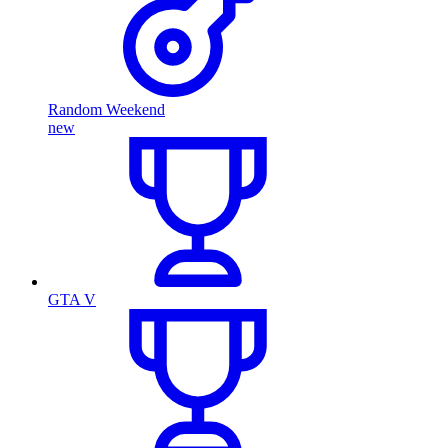
Random Weekend
new
GTA V