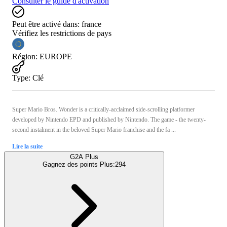
Consulter le guide d'activation
Peut être activé dans:
france
Vérifiez les restrictions de pays
Région
:
EUROPE
Type
:
Clé
Super Mario Bros. Wonder is a critically-acclaimed side-scrolling platformer
developed by Nintendo EPD and published by Nintendo. The game - the twenty-
second instalment in the beloved Super Mario franchise and the fa ...
Lire la suite
G2A Plus
Gagnez des points Plus:
294