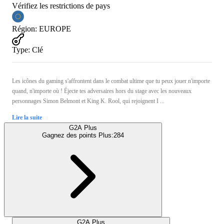
Vérifiez les restrictions de pays
Région
:
EUROPE
Type
:
Clé
Les icônes du gaming s'affrontent dans le combat ultime que tu peux jouer n'importe
quand, n'importe où ! Éjecte tes adversaires hors du stage avec les nouveaux
personnages Simon Belmont et King K. Rool, qui rejoignent I ...
Lire la suite
G2A Plus
Gagnez des points Plus:
284
G2A Plus