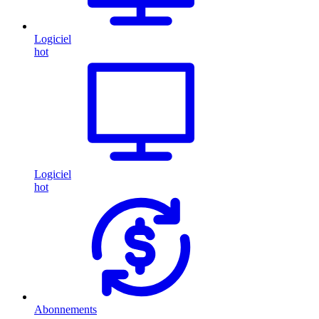
Logiciel
hot
Logiciel
hot
Abonnements