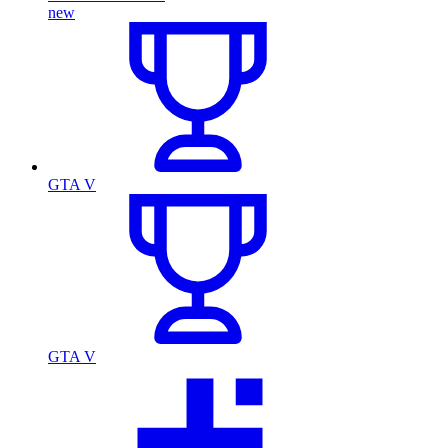
new
GTA V
GTA V