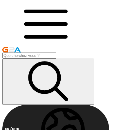
FR
EUR