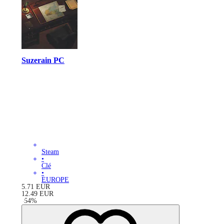
Suzerain PC
Steam
•
Clé
•
EUROPE
5.71
EUR
12.49
EUR
-
54
%