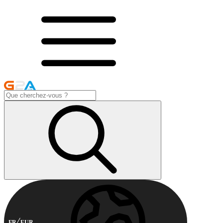
FR
EUR