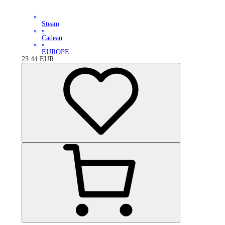
Steam
•
Cadeau
•
EUROPE
23.44
EUR