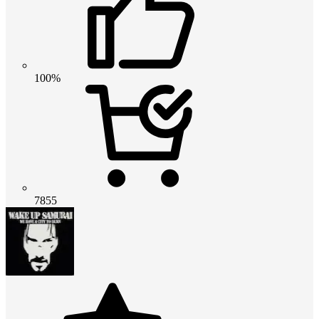
100%
7855