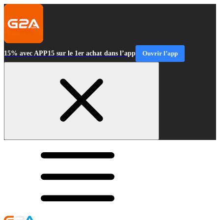
15% avec APP15 sur le 1er achat dans l’app
Ouvrir l’app