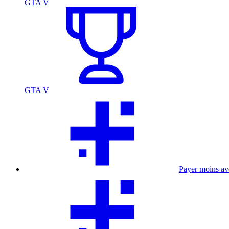
GTA V
GTA V
Payer moins a