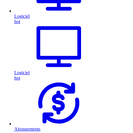
Logiciel
hot
Logiciel
hot
Abonnements