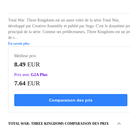
Loading...
Loading...
Loading...
Loading...
Loading
Total War: Three Kingdoms est un autre volet de la série Total War,
développé par Creative Assembly et publié par Sega. C'est le douzième je
principal de la série. Comme ses prédécesseurs, Three Kingdoms est un je
de s...
En savoir plus
Meilleur prix
8.49
EUR
Prix avec
G2A Plus
7.64
EUR
Comparaison des prix
TOTAL WAR: THREE KINGDOMS COMPARAISON DES PRIX