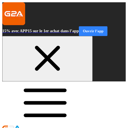
15% avec APP15 sur le 1er achat dans l’app
Ouvrir l’app