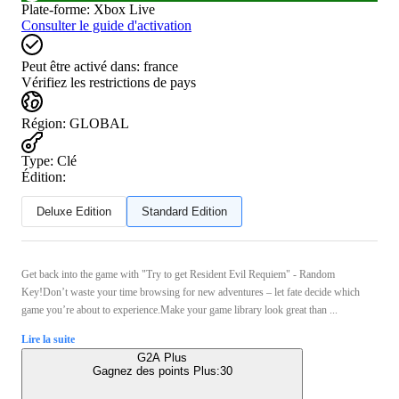
Plate-forme
:
Xbox Live
Consulter le guide d'activation
Peut être activé dans:
france
Vérifiez les restrictions de pays
Région
:
GLOBAL
Type
:
Clé
Édition:
Deluxe Edition
Standard Edition
Get back into the game with "Try to get Resident Evil Requiem" - Random
Key!Don’t waste your time browsing for new adventures – let fate decide which
game you’re about to experience.Make your game library look great than ...
Lire la suite
G2A Plus
Gagnez des points Plus:
30