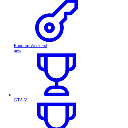
Random Weekend
new
GTA V