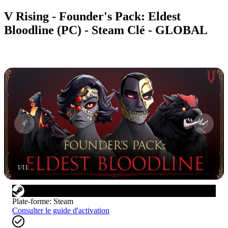
V Rising - Founder's Pack: Eldest
Bloodline (PC) - Steam Clé - GLOBAL
1
/
11
Plate-forme
:
Steam
Consulter le guide d'activation