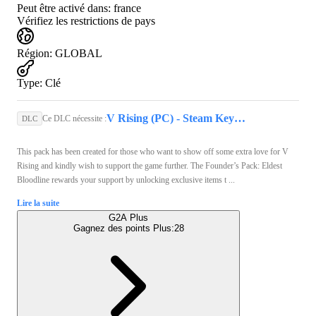
Peut être activé dans:
france
Vérifiez les restrictions de pays
Région
:
GLOBAL
Type
:
Clé
V Rising (PC) - Steam Key - GLOBAL
Ce DLC nécessite :
DLC
This pack has been created for those who want to show off some extra love for V
Rising and kindly wish to support the game further. The Founder’s Pack: Eldest
Bloodline rewards your support by unlocking exclusive items t ...
Lire la suite
G2A Plus
Gagnez des points Plus:
28