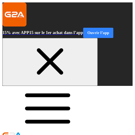
15% avec APP15 sur le 1er achat dans l’app
Ouvrir l’app