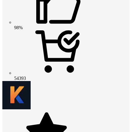
98%
54393