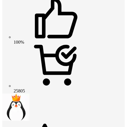
100%
25805