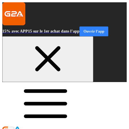
15% avec APP15 sur le 1er achat dans l’app
Ouvrir l’app