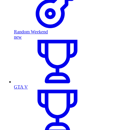
Random Weekend
new
GTA V