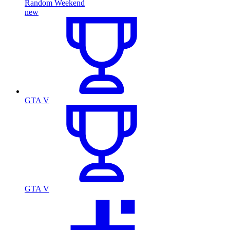
Random Weekend
new
GTA V
GTA V