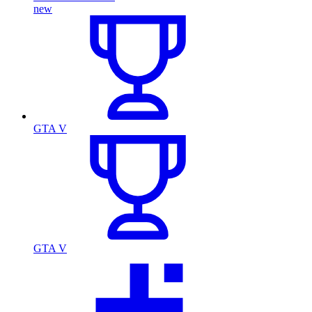
new
GTA V
GTA V