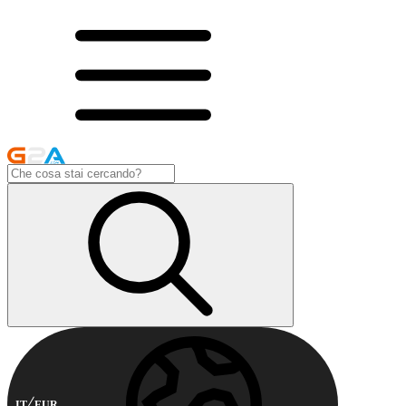
IT
EUR