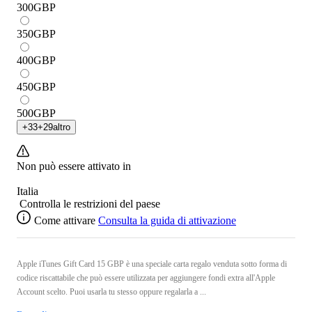
300
GBP
350
GBP
400
GBP
450
GBP
500
GBP
+
33
+
29
altro
Non può essere attivato in
Italia
Controlla le restrizioni del paese
Come attivare
Consulta la guida di attivazione
Apple iTunes Gift Card 15 GBP è una speciale carta regalo venduta sotto forma di
codice riscattabile che può essere utilizzata per aggiungere fondi extra all'Apple
Account scelto. Puoi usarla tu stesso oppure regalarla a ...