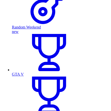
Random Weekend
new
GTA V