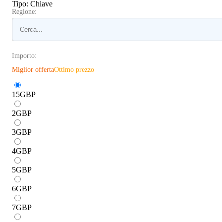
Tipo
:
Chiave
Regione:
Importo:
Miglior offerta
Ottimo prezzo
15
GBP
2
GBP
3
GBP
4
GBP
5
GBP
6
GBP
7
GBP