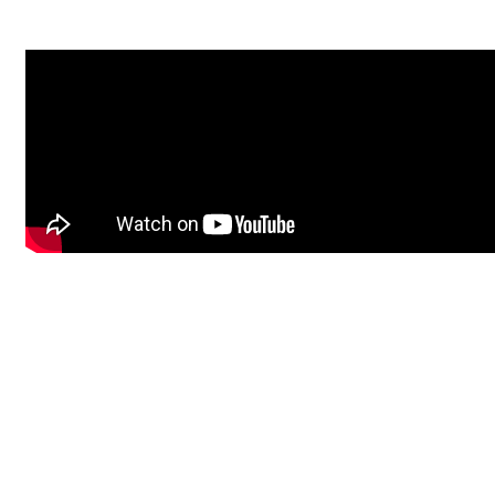
Vice City ti aspetta!
Scendi nelle strade di Vice City ed esplora il vasto stato di Leonida
insieme a Jason Duval e Lucia Caminos inseguendo libertà, fortun
e sopravvivenza.