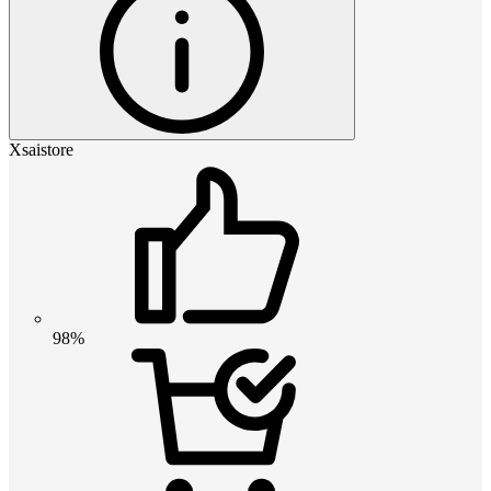
Xsaistore
98%