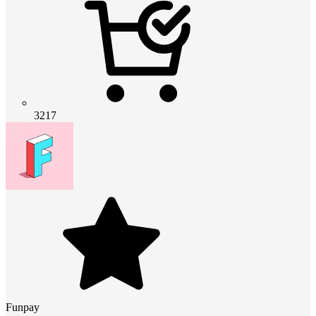
3217
Funpay