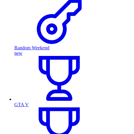
Random Weekend
new
GTA V