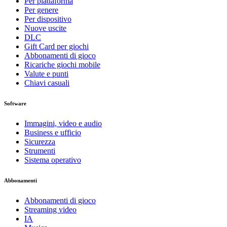
Per piattaforma
Per genere
Per dispositivo
Nuove uscite
DLC
Gift Card per giochi
Abbonamenti di gioco
Ricariche giochi mobile
Valute e punti
Chiavi casuali
Software
Immagini, video e audio
Business e ufficio
Sicurezza
Strumenti
Sistema operativo
Abbonamenti
Abbonamenti di gioco
Streaming video
IA