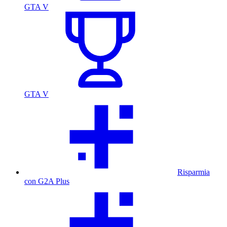
GTA V
GTA V
Risparmia
con G2A Plus