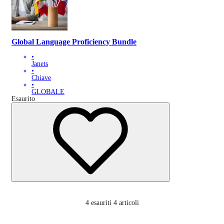
Global Language Proficiency Bundle
•
Janets
•
Chiave
•
GLOBALE
Esaurito
4
esauriti 4 articoli