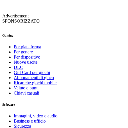
Advertisement
SPONSORIZZATO
Gaming
Per piattaforma
Per genere
Per dispositivo
Nuove uscite
DLC
Gift Card per giochi
Abbonamenti di gioco
Ricariche giochi mobile
Valute e punti
Chiavi casuali
Software
Immagini, video e audio
Business e ufficio
Sicurezza