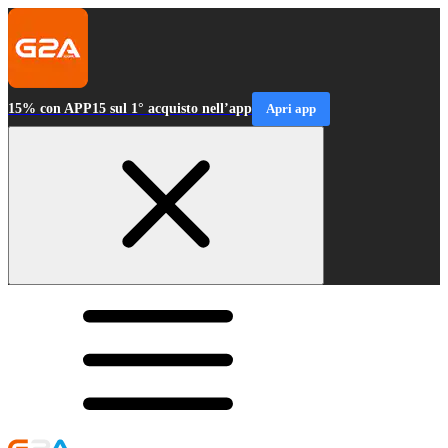
15% con APP15 sul 1° acquisto nell’app
Apri app