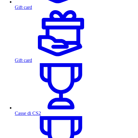
Gift card
Gift card
Casse di CS2