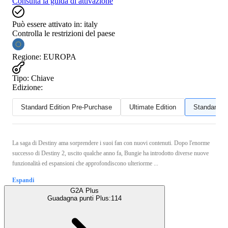
Consulta la guida di attivazione
Può essere attivato in:
italy
Controlla le restrizioni del paese
Regione
:
EUROPA
Tipo
:
Chiave
Edizione:
Standard Edition Pre-Purchase
Ultimate Edition
Standard Ed
La saga di Destiny ama sorprendere i suoi fan con nuovi contenuti. Dopo l'enorme
successo di Destiny 2, uscito qualche anno fa, Bungie ha introdotto diverse nuove
funzionalità ed espansioni che approfondiscono ulteriorme ...
Espandi
G2A Plus
Guadagna punti Plus:
114