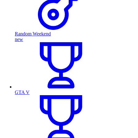
Random Weekend
new
GTA V