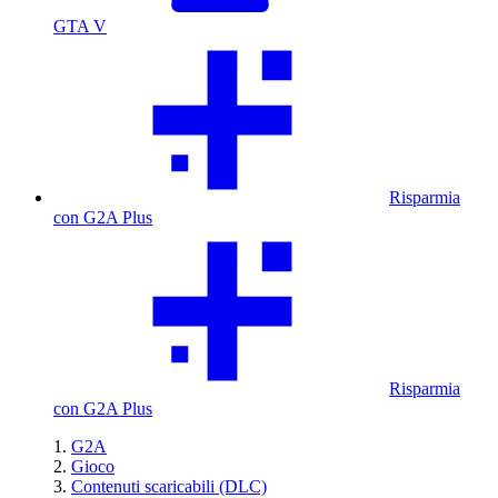
GTA V
Risparmia
con G2A Plus
Risparmia
con G2A Plus
G2A
Gioco
Contenuti scaricabili (DLC)