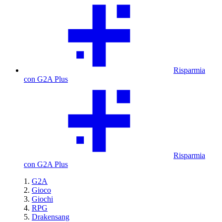
Risparmia
con G2A Plus
Risparmia
con G2A Plus
G2A
Gioco
Giochi
RPG
Drakensang