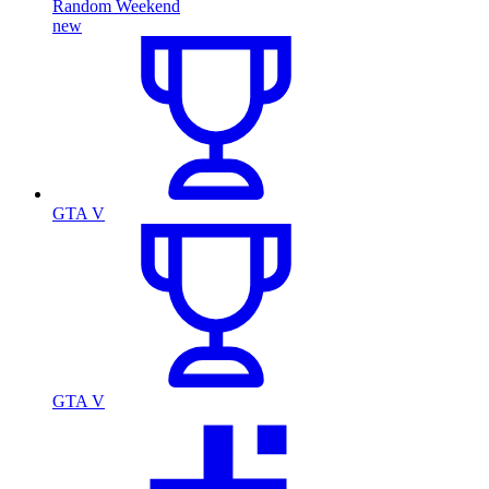
Random Weekend
new
GTA V
GTA V