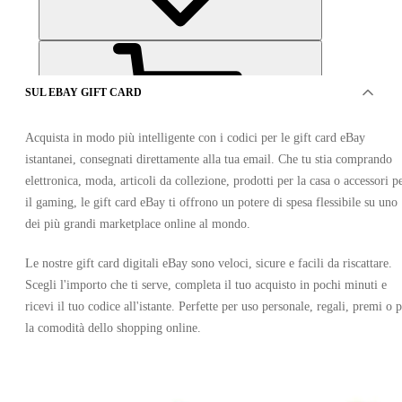
SUL EBAY GIFT CARD
Acquista in modo più intelligente con i codici per le gift card eBay
istantanei, consegnati direttamente alla tua email. Che tu stia comprando
elettronica, moda, articoli da collezione, prodotti per la casa o accessori p
OFFERTO DA 2 VENDITORI
il gaming, le gift card eBay ti offrono un potere di spesa flessibile su uno
dei più grandi marketplace online al mondo.
Le nostre gift card digitali eBay sono veloci, sicure e facili da riscattare.
Scegli l'importo che ti serve, completa il tuo acquisto in pochi minuti e
ricevi il tuo codice all'istante. Perfette per uso personale, regali, premi o 
la comodità dello shopping online.
Ebay Gift Card 20 CAD