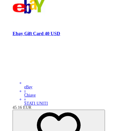
Ebay Gift Card 40 USD
eBay
•
Chiave
•
STATI UNITI
45.16
EUR