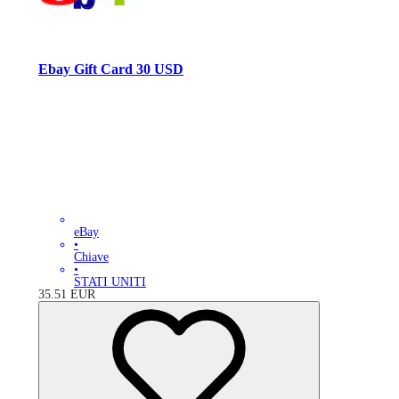
Ebay Gift Card 30 USD
eBay
•
Chiave
•
STATI UNITI
35.51
EUR