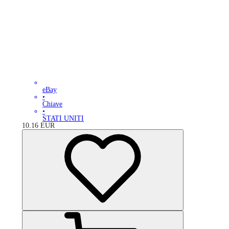
eBay
•
Chiave
•
STATI UNITI
10.16
EUR