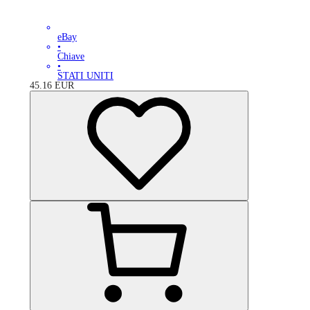
eBay
•
Chiave
•
STATI UNITI
45.16
EUR