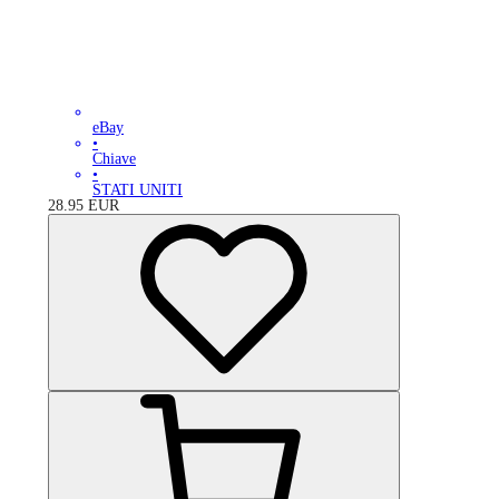
eBay
•
Chiave
•
STATI UNITI
28.95
EUR