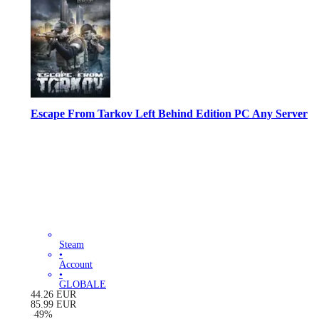
Escape From Tarkov Left Behind Edition PC Any Server
Steam
•
Account
•
GLOBALE
44.26
EUR
85.99
EUR
-
49
%