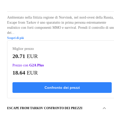
Loading...
Loading...
Loading...
Loading...
Loading
Ambientato nella fittizia regione di Norvinsk, nel nord-ovest della Russia,
Escape from Tarkov è uno sparatutto in prima persona estremamente
realistico con forti componenti MMO e survival. Prendi il controllo di un
dei...
Scopri di più
Miglior prezzo
20.71
EUR
Prezzo con
G2A Plus
18.64
EUR
Confronto dei prezzi
ESCAPE FROM TARKOV CONFRONTO DEI PREZZI