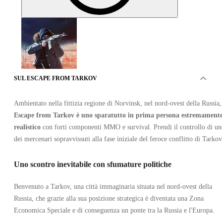
SUL ESCAPE FROM TARKOV
Escape From Tarkov Left Behind Edition PC Europe
Ambientato nella fittizia regione di Norvinsk, nel nord-ovest della Russia,
Server
Escape from Tarkov è uno sparatutto in prima persona estremament
•
realistico
con forti componenti MMO e survival. Prendi il controllo di u
Battlestate
dei mercenari sopravvissuti alla fase iniziale del feroce conflitto di Tarkov
•
Account
•
GLOBALE
Uno scontro inevitabile con sfumature politiche
61.59
EUR
Benvenuto a Tarkov, una città immaginaria situata nel nord-ovest della
Russia, che grazie alla sua posizione strategica è diventata una Zona
Economica Speciale e di conseguenza un ponte tra la Russia e l'Europa.