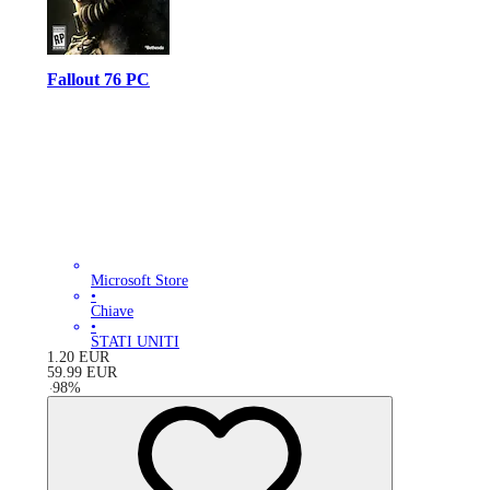
Fallout 76 PC
Microsoft Store
•
Chiave
•
STATI UNITI
1.20
EUR
59.99
EUR
-
98
%