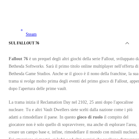
Steam
•
Chiave
SUL FALLOUT 76
•
EUROPA
11.14
EUR
Fallout 76
è un prequel degli altri giochi della serie Fallout, sviluppato d
39.99
EUR
-
72
%
Bethesda Softworks. Sarà il primo titolo online multiplayer nell'offerta di
Bethesda Game Studios. Anche se il gioco è il nono della franchise, la sua
trama si svolge molto prima degli eventi del primo gioco di Fallout, appe
dopo l'apertura delle prime vault.
La trama inizia il Reclamation Day nel 2102, 25 anni dopo l'apocalisse
nucleare. Tu e altri Vault Dwellers siete scelti dalla nazione come i più
adatti a rimodellare il paese. In questo
gioco di ruolo
il compito del
giocatore non è solo quello di sopravvivere, ma anche di esplorare l'area,
creare un campo base e, infine, rimodellare il mondo con missili nucleari.