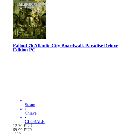
Fallout 76 Atlantic City Boardwalk Paradise Deluxe
Edition PC
Steam
•
Chiave
•
GLOBALE
12.70
EUR
69.99
EUR