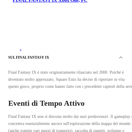
FINAL FANTASY IX Xbox One, PC
Xbox Live
SUL FINAL FANTASY IX
•
Chiave
•
TURCHIA
Final Fantasy IX è stato originariamente rilasciato nel 2000. Poiché è
13.11
EUR
20.99
EUR
diventato molto apprezzato, Square Enix ha deciso di riportare in vita
-
38
%
questo gioco, proprio come hanno fatto con i precedenti capitoli della seri
Eventi di Tempo Attivo
Final Fantasy IX non si discosta molto dai suoi predecessori. Il gameplay 
concentra essenzialmente ancora sull'esplorazione della mappa del mondo
(anche tramite vari mezzi di trasporto), raccolta di oggetti, sviluppo e