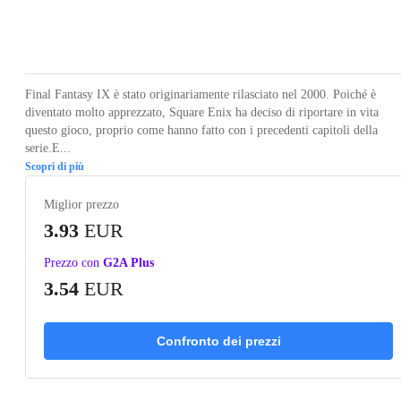
Loading...
Loading...
Loading...
Loading...
Loading
Final Fantasy IX è stato originariamente rilasciato nel 2000. Poiché è
diventato molto apprezzato, Square Enix ha deciso di riportare in vita
questo gioco, proprio come hanno fatto con i precedenti capitoli della
serie.E...
Scopri di più
Miglior prezzo
3.93
EUR
Prezzo con
G2A Plus
3.54
EUR
Confronto dei prezzi