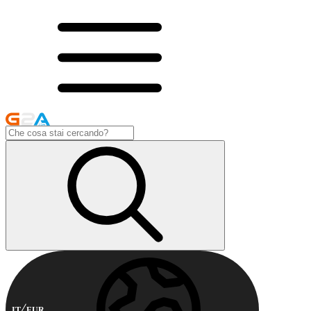
IT
EUR