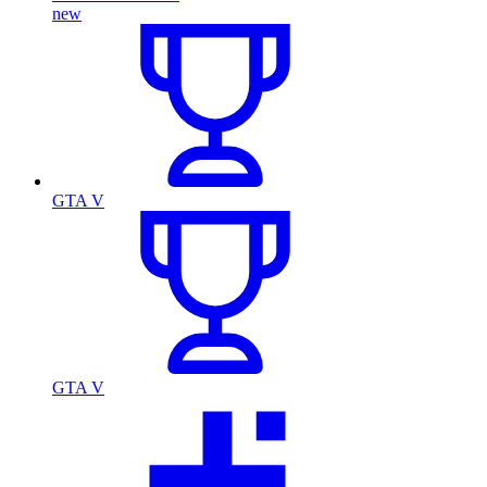
new
GTA V
GTA V