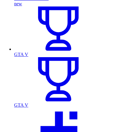
new
GTA V
GTA V