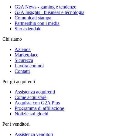
G2A News - gaming e tendenze
G2A Insights - business e tecnologia
Comunicati stampa
Partnership con i media
Sito aziendale
Chi siamo
Azienda
Marketplace
Sicurezza
Lavora con noi
Contatti
Per gli acquirenti
Assistenza acquirenti
Come acquistare
Acquista con G2A Plus
Programma di affiliazione
Notizie sui giochi
Per i venditori
Assistenza venditori