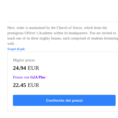
Loading...
Loading...
Loading...
Loading...
Loading
Here, order is maintained by the Church of Seiros, which hosts the
prestigious Officer’s Academy within its headquarters. You are invited to
teach one of its three mighty houses, each comprised of students brimmin
with ...
Scopri di più
Miglior prezzo
24.94
EUR
Prezzo con
G2A Plus
22.45
EUR
Confronto dei prezzi