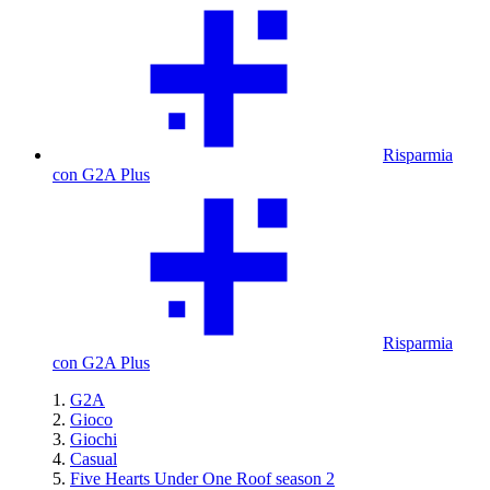
Risparmia
con G2A Plus
Risparmia
con G2A Plus
G2A
Gioco
Giochi
Casual
Five Hearts Under One Roof season 2