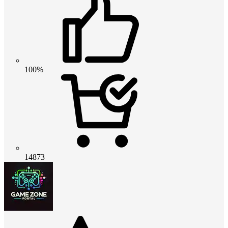
100%
14873