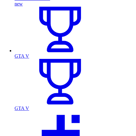
new
GTA V
GTA V