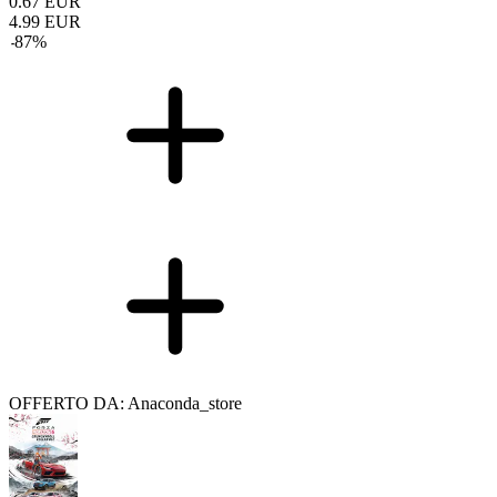
0.67
EUR
4.99
EUR
-
87
%
OFFERTO DA: Anaconda_store