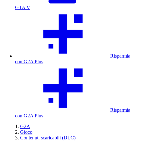
GTA V
Risparmia
con G2A Plus
Risparmia
con G2A Plus
G2A
Gioco
Contenuti scaricabili (DLC)