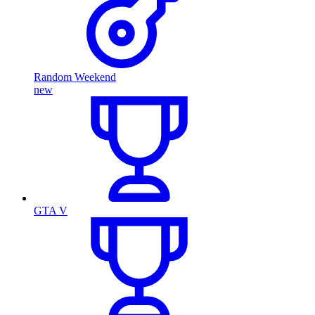
Random Weekend
new
GTA V